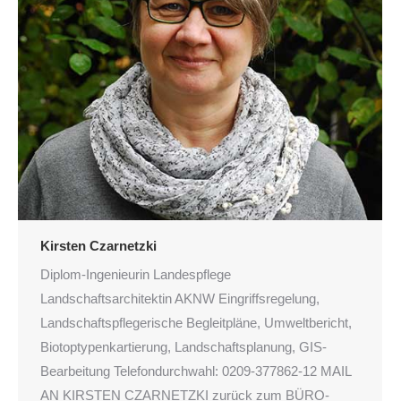
Kirsten Czarnetzki
Diplom-Ingenieurin Landespflege
Landschaftsarchitektin AKNW Eingriffsregelung,
Landschaftspflegerische Begleitpläne, Umweltbericht,
Biotoptypenkartierung, Landschaftsplanung, GIS-
Bearbeitung Telefondurchwahl: 0209-377862-12 MAIL
AN KIRSTEN CZARNETZKI zurück zum BÜRO-