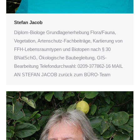
Stefan Jacob
Diplom-Biologe Grundlagenerhebung Flora/Fauna,
Vegetation, Artenschutz-Fachbeiträge, Kartierung von
FFH-Lebensraumtypen und Biotopen nach § 30
BNatSchG, Ökologische Baubegleitung, GIS-
Bearbeitung Telefondurchwahl: 0209-377862-16 MAIL
AN STEFAN JACOB zurück zum BÜRO-Team